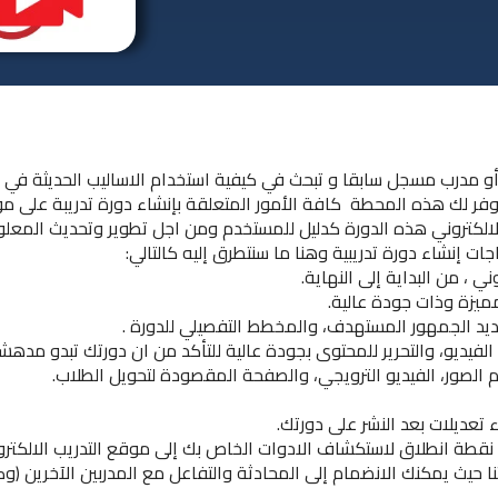
 أو مدرب مسجل سابقا و تبحث في كيفية استخدام الاساليب الحديثة في 
توفر لك هذه المحطة كافة الأمور المتعلقة بإنشاء دورة تدريبة على م
 الالكتروني هذه الدورة كدليل للمستخدم ومن اجل تطوير وتحديث المعل
اجات إنشاء دورة تدريبية وهنا ما سنتطرق إليه كالتالي:
ي ، من البداية إلى النهاية.
ميزة وذات جودة عالية.
تحديد الجمهور المستهدف، والمخطط التفصيلي للدورة .
لفيديو، والتحرير للمحتوى بجودة عالية للتأكد من ان دورتك تبدو مدهش
الصور، الفيديو الترويجي، والصفحة المقصودة لتحويل الطلاب.
ء تعديلات بعد النشر على دورتك.
ة نقطة انطلاق لاستكشاف الادوات الخاص بك إلى موقع التدريب الالكترو
يث يمكنك الانضمام إلى المحادثة والتفاعل مع المدربين الآخرين (و