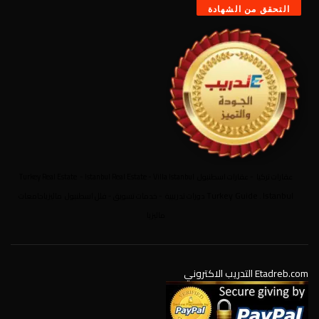
عقارات تركيا
-
عقارات اسطنبول
Villa Istanbul
-
Istanbul Real Estate
-
Turkey Real Estate
Turkey Guide
Istanbul
.
دورات تدريبية
-
خدمات تسويق
-
فلل اسطنبول
ماليزيا
جامعات
ماليزيا
Etadreb.com التدريب الاكتروني