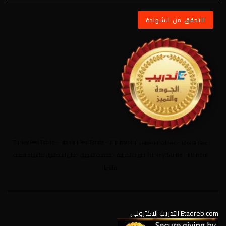
عقارات تركيا
-
عقارات اسطنبول
Villa Istanbul
-
Istanbul Real Estate
-
Turkey Real Estate
Turkey Guide
Istanbul
.
دورات تدريبية
-
خدمات تسويق
-
فلل اسطنبول
ماليزيا
جامعات
ماليزيا
Etadreb.com التدريب الاكتروني