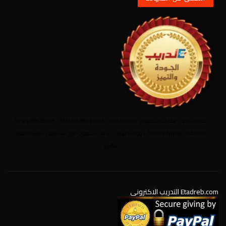
عقارات تركيا
-
عقارات اسطنبول
Villa Istanbul
-
Istanbul Real Estate
-
Turkey Real Estate
Turkey Guide
Istanbul
.
دورات تدريبية
-
خدمات تسويق
-
فلل اسطنبول
ماليزيا
جامعات
ماليزيا
Etadreb.com التدريب الاكتروني