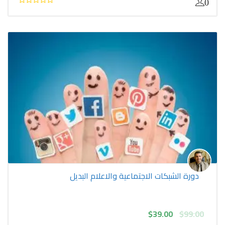
$39.00.
$55.00.
0
دورة الشبكات الاجتماعية والاعلام البديل
السعر
السعر
$
39.00
$
99.00
الأصلي
الحالي