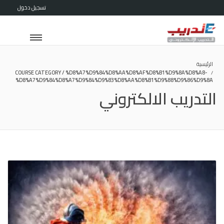
تسجيل دخول
الرئيسية
COURSE CATEGORY / %D8%A7%D9%84%D8%AA%D8%AF%D8%B1%D9%8A%D8%A8-
%D8%A7%D9%84%D8%A7%D9%84%D9%83%D8%AA%D8%B1%D9%88%D9%86%D9%8A
التدريب الالكتروني