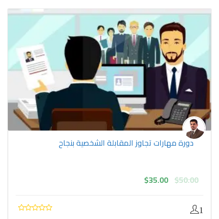
دورة مهارات تجاوز المقابلة الشخصية بنجاح
السعر
السعر
$
35.00
$
50.00
الأصلي
الحالي
هو:
هو:
$35.00.
$50.00.
1