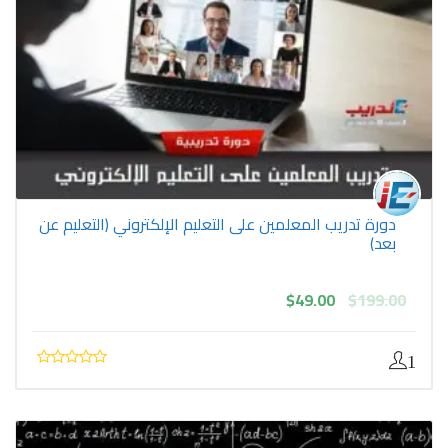
دورة تدريب المعلمين على التعليم الإلكتروني (التعليم عن
بعد)
السعر
السعر
$
49.00
$
199.00
الأصلي
الحالي
هو:
هو:
$49.00.
$199.00.
1