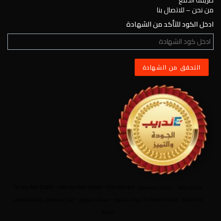
طريقة الدفع
من نحن – للاتصال بنا
ادخل الكود للتأكد من الشهادة
عقارات تركيا
-
عقارات اسطنبول
Villa Istanbul
-
Istanbul Real Estate
-
Turkey Real Estate
Turkey Guide
Istanbul
.
دورات تدريبية
-
خدمات تسويق
-
فلل اسطنبول
ماليزيا
جامعات
ماليزيا