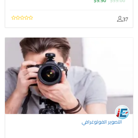
$
9.90
$
39.00
الأصلي
الحالي
هو:
هو:
$9.90.
$39.00.
37
التصوير الفوتوغرافي