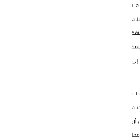
هذا
نات
ثقة
امة
إلى
ذاب
يات
 أن
مما