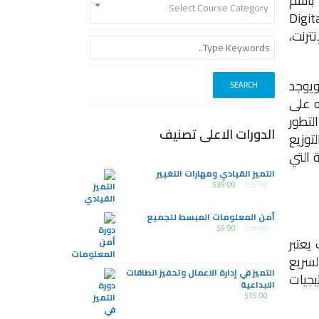
Social Intern): ويعرف أيضا باسم
Select Course Category
نجليزية: e-Social marketing) أو التسويق عبر الشبكة (بالإنجليزية: web marketing او Digital
نترنت،
ويوجد
ه على
لتطور
الدورات الاعلى تصنيف
توزيع
 التي
التميز القيادي ومهارات التغيير
$
39.00
$
55.00
أمن المعلومات المبسط للجميع
$
9.90
$
39.00
يعتبر
لسريع
التميز في إدارة الاعمال وتحفيز الطاقات
يجيات
الابداعية
$
15.00