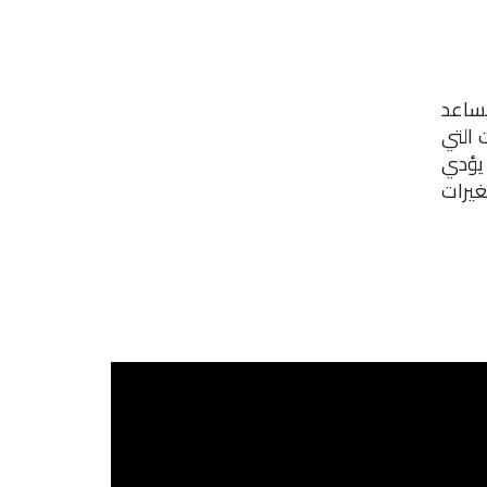
يساعد
 التي
 يؤدي
غيرات