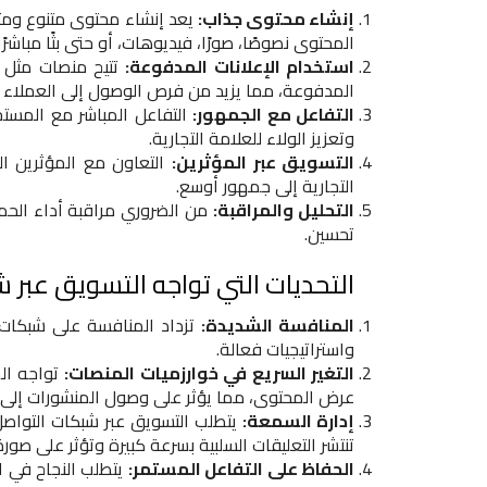
إنشاء محتوى جذاب:
يعد إنشاء محتوى متنوع ومث
المحتوى نصوصًا، صورًا، فيديوهات، أو حتى بثًا مباشرًا.
استخدام الإعلانات المدفوعة:
تتيح منصات مثل ف
المدفوعة، مما يزيد من فرص الوصول إلى العملاء ا
التفاعل مع الجمهور:
التفاعل المباشر مع المستخ
وتعزيز الولاء للعلامة التجارية.
التسويق عبر المؤثرين:
التعاون مع المؤثرين ا
التجارية إلى جمهور أوسع.
التحليل والمراقبة:
من الضروري مراقبة أداء الحملا
تحسين.
التحديات التي تواجه التسويق عبر 
المنافسة الشديدة:
تزداد المنافسة على شبكات ا
واستراتيجيات فعالة.
التغير السريع في خوارزميات المنصات:
تواجه الش
عرض المحتوى، مما يؤثر على وصول المنشورات إلى
إدارة السمعة:
يتطلب التسويق عبر شبكات التواصل 
تنتشر التعليقات السلبية بسرعة كبيرة وتؤثر على صور
الحفاظ على التفاعل المستمر:
يتطلب النجاح في ا