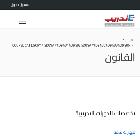
تسجيل دخول
الرئيسية
COURSE CATEGORY / %D8%A7%D9%84%D9%82%D8%A7%D9%86%D9%88%D9%86
القانون
تخصصات الدورات التدريبية
مهارات عامة